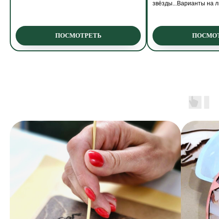
звёзды...Варианты на л
ПОСМОТРЕТЬ
ПОСМО